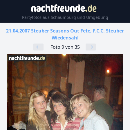
Partyfotos aus Schaumburg und Umgebung
21.04.2007 Steuber Seasons Out Fete, F.C.C. Steuber
Wiedensahl
Foto 9 von 35