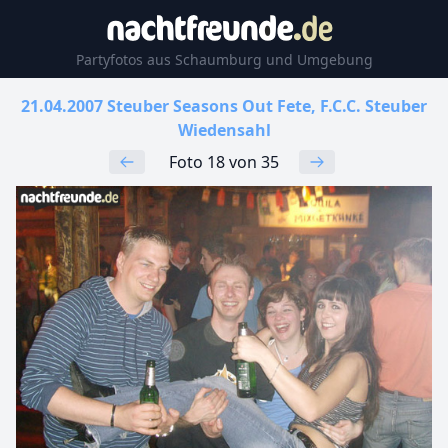
Partyfotos aus Schaumburg und Umgebung
21.04.2007 Steuber Seasons Out Fete, F.C.C. Steuber
Wiedensahl
Foto 18 von 35