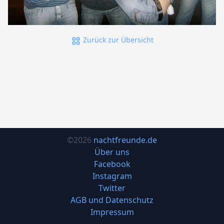
Zurück zur Übersicht
©2026
nachtfreunde.de
Über uns
Facebook
Instagram
Twitter
AGB und Datenschutz
Impressum