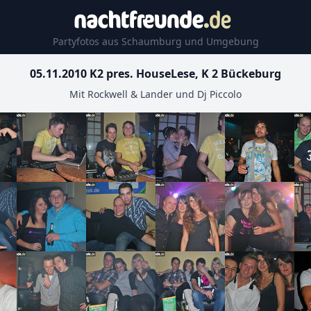
Partyfotos aus Schaumburg und Umgebung
05.11.2010 K2 pres. HouseLese, K 2 Bückeburg
Mit Rockwell & Lander und Dj Piccolo