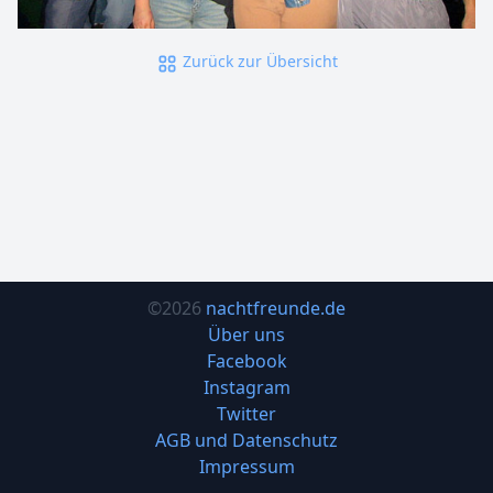
Zurück zur Übersicht
©2026
nachtfreunde.de
Über uns
Facebook
Instagram
Twitter
AGB und Datenschutz
Impressum